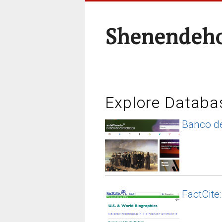
Shenendeho
Explore Databa
Banco de
FactCite